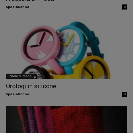
SpazioDonna
0
Scuola di moda
Orologi in silicone
SpazioDonna
0