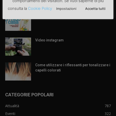
comportamenti dei visitatori. Se vuoi saperne di più
ARTICOLI POPOLARI
consulta la
Cookie Policy
Impostazioni
Accetta tutti
Articolo di prova
Video instagram
Come utilizzare i riflessanti per tonalizzare i
capelli colorati
CATEGORIE POPOLARI
Attualità
787
Eventi
322