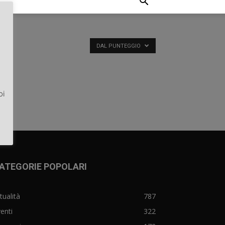
DAL PUNTEGGIO
oi
ATEGORIE POPOLARI
tualità
787
enti
322