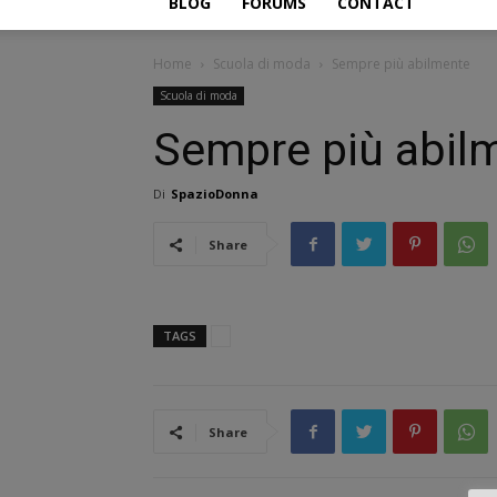
BLOG
FORUMS
CONTACT
Home
Scuola di moda
Sempre più abilmente
Scuola di moda
Sempre più abil
Di
SpazioDonna
Share
TAGS
Share