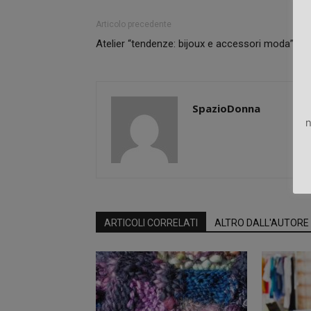
Articolo precedente
Atelier “tendenze: bijoux e accessori moda”
SpazioDonna
n
ARTICOLI CORRELATI
ALTRO DALL'AUTORE