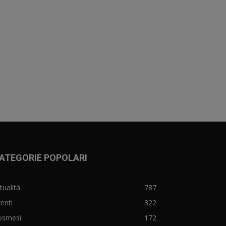
ATEGORIE POPOLARI
tualità
787
enti
322
osmesi
172