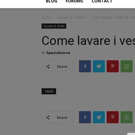
BLOG
FORUMS
CONTACT
Home
Scuola di moda
Come lavare i vestiti al me
Scuola di moda
Come lavare i ves
Di
SpazioDonna
Share
TAGS
Share