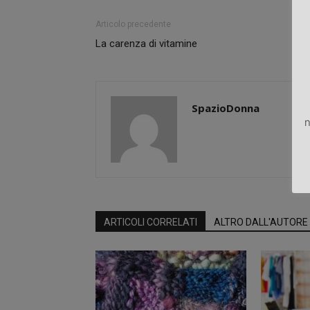
Articolo precedente
La carenza di vitamine
SpazioDonna
n
ARTICOLI CORRELATI
ALTRO DALL'AUTORE