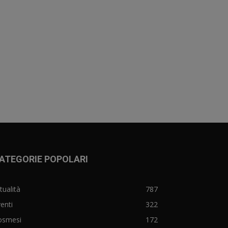
ATEGORIE POPOLARI
tualità
787
enti
322
osmesi
172