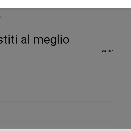
glio
titi al meglio
982