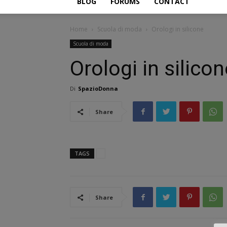
BLOG
FORUMS
CONTACT
Home
Scuola di moda
Orologi in silicone
Scuola di moda
Orologi in silicon
Di
SpazioDonna
Share
TAGS
Share