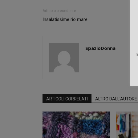
Articolo precedente
Insalatissime rio mare
SpazioDonna
n
ARTICOLI CORRELATI
ALTRO DALL'AUTORE