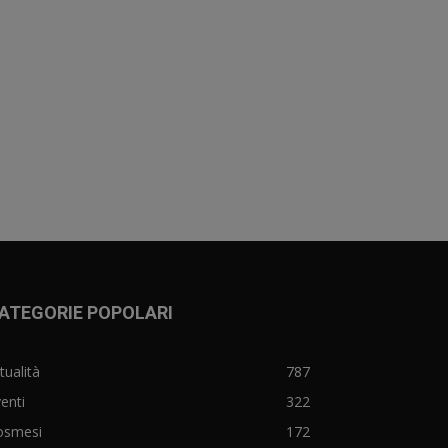
ATEGORIE POPOLARI
tualità
787
enti
322
osmesi
172