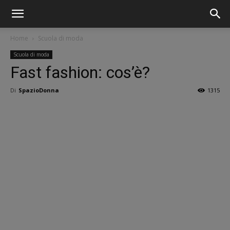
Home
Scuola di moda
Scuola di moda
Fast fashion: cos’è?
Di
SpazioDonna
1315