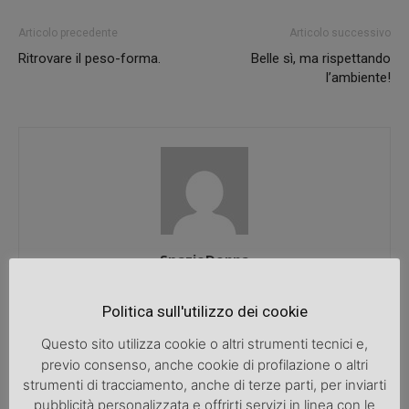
Articolo precedente
Articolo successivo
Ritrovare il peso-forma.
Belle sì, ma rispettando
l’ambiente!
SpazioDonna
Politica sull'utilizzo dei cookie
Questo sito utilizza cookie o altri strumenti tecnici e,
ARTICOLI CORRELATI
ALTRO DALL'AUTORE
previo consenso, anche cookie di profilazione o altri
strumenti di tracciamento, anche di terze parti, per inviarti
Knitting
pubblicità personalizzata e offrirti servizi in linea con le