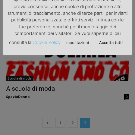
Moda: voglio fare la modella
previo consenso, anche cookie di profilazione o altri
SpazioDonna
0
strumenti di tracciamento, anche di terze parti, per inviarti
pubblicità personalizzata e offrirti servizi in linea con le
tue preferenze, nonché per il monitoraggio dei
comportamenti dei visitatori. Se vuoi saperne di più
consulta la
Cookie Policy
Impostazioni
Accetta tutti
Scuola di moda
A scuola di moda
SpazioDonna
0
1
2
3