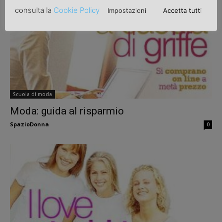
consulta la
Cookie Policy
Impostazioni
Accetta tutti
Scuola di moda
Moda: guida al risparmio
SpazioDonna
0