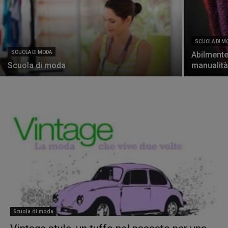
SCUOLA DI M
SCUOLA DI MODA
Abilmente
Scuola di moda
manualità
Scuola di moda