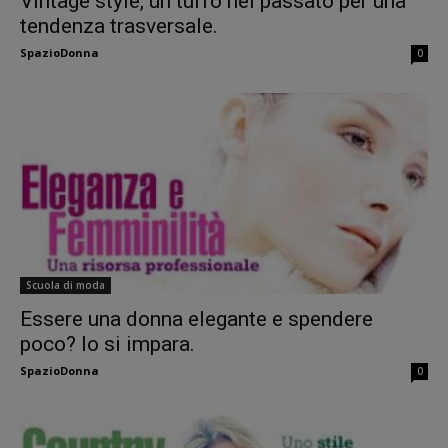
Vintage style, un tuffo nel passato per una
tendenza trasversale.
SpazioDonna
0
Scuola di moda
Essere una donna elegante e spendere
poco? lo si impara.
SpazioDonna
0