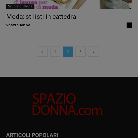
Scuola di moda
Moda: stilisti in cattedra
SpazioDonna
0
1
2
3
ARTICOLI POPOLARI