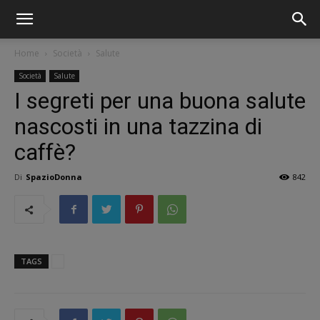
Home
Società
Salute
Società
Salute
I segreti per una buona salute
nascosti in una tazzina di
caffè?
Di
SpazioDonna
842
TAGS