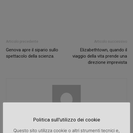
Articolo precedente
Articolo successivo
Genova apre il sipario sullo
Elizabethtown, quando il
spettacolo della scienza.
viaggio della vita prende una
direzione imprevista
Politica sull'utilizzo dei cookie
SpazioDonna
Questo sito utilizza cookie o altri strumenti tecnici e,