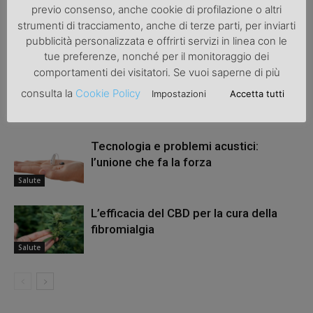
previo consenso, anche cookie di profilazione o altri
strumenti di tracciamento, anche di terze parti, per inviarti
pubblicità personalizzata e offrirti servizi in linea con le
ARTICOLI CORRELATI
ALTRO DALL'AUTORE
tue preferenze, nonché per il monitoraggio dei
comportamenti dei visitatori. Se vuoi saperne di più
Osteoartrosi nei cani – Sintomi, Rimedi
consulta la
Cookie Policy
Impostazioni
Accetta tutti
e Trattamento
Salute
Tecnologia e problemi acustici:
l’unione che fa la forza
Salute
L’efficacia del CBD per la cura della
fibromialgia
Salute