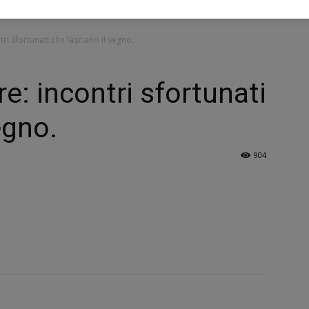
tri sfortunati che lasciano il segno.
re: incontri sfortunati
egno.
904