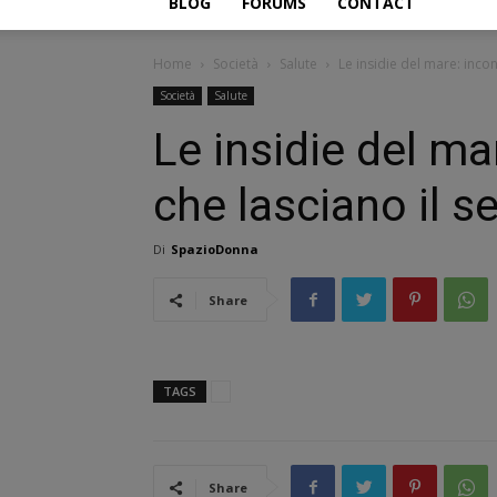
BLOG
FORUMS
CONTACT
Home
Società
Salute
Le insidie del mare: incon
Società
Salute
Le insidie del ma
che lasciano il s
Di
SpazioDonna
Share
TAGS
Share