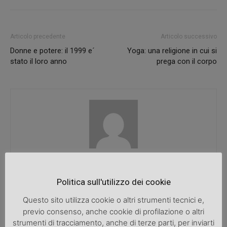
Articolo precedente
Articolo successivo
Donne e potere: il 1999 e´
Yoga: una religione in cui si
stato il loro anno
prega con il corpo
SpazioDonna
Politica sull'utilizzo dei cookie
Questo sito utilizza cookie o altri strumenti tecnici e,
previo consenso, anche cookie di profilazione o altri
ARTICOLI CORRELATI
ALTRO DALL'AUTORE
strumenti di tracciamento, anche di terze parti, per inviarti