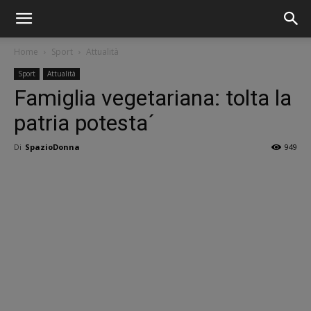
Home
Sport
Attualità
Sport
Attualità
Famiglia vegetariana: tolta la
patria potesta´
Di
SpazioDonna
949