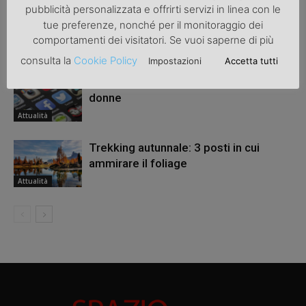
pubblicità personalizzata e offrirti servizi in linea con le
Una bicicletta da donna per migliorare
tue preferenze, nonché per il monitoraggio dei
la salute
comportamenti dei visitatori. Se vuoi saperne di più
Attualità
consulta la
Cookie Policy
Impostazioni
Accetta tutti
Revenge porn: una legge a tutela delle
donne
Attualità
Trekking autunnale: 3 posti in cui
ammirare il foliage
Attualità