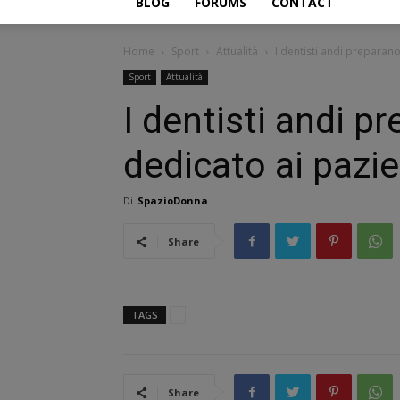
BLOG
FORUMS
CONTACT
Home
Sport
Attualità
I dentisti andi preparano
Sport
Attualità
I dentisti andi 
dedicato ai pazie
Di
SpazioDonna
Share
TAGS
Share