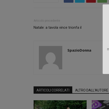
Articolo precedente
Natale: a tavola vince trionfa il
n
SpazioDonna
ARTICOLI CORRELATI
ALTRO DALL'AUTORE