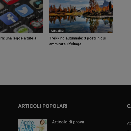
Attualità
n: una legge a tutela
Trekking autunnale: 3 posti in cui
ammirare il foliage
ARTICOLI POPOLARI
C
Articolo di prova
At