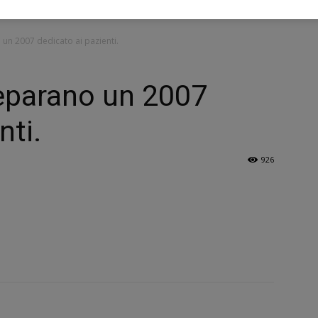
 un 2007 dedicato ai pazienti.
preparano un 2007
nti.
926