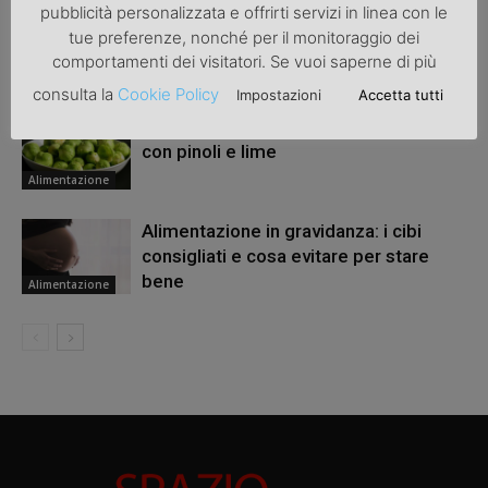
pubblicità personalizzata e offrirti servizi in linea con le
Le proprietà benefiche del CBD
tue preferenze, nonché per il monitoraggio dei
comportamenti dei visitatori. Se vuoi saperne di più
Alimentazione
consulta la
Cookie Policy
Impostazioni
Accetta tutti
Cavolini di Bruxelles in padella light
con pinoli e lime
Alimentazione
Alimentazione in gravidanza: i cibi
consigliati e cosa evitare per stare
bene
Alimentazione