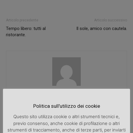
Articolo precedente
Articolo successivo
Tempo libero: tutti al
Il sole, amico con cautela.
ristorante.
SpazioDonna
Politica sull'utilizzo dei cookie
Questo sito utilizza cookie o altri strumenti tecnici e,
previo consenso, anche cookie di profilazione o altri
ARTICOLI CORRELATI
ALTRO DALL'AUTORE
strumenti di tracciamento, anche di terze parti, per inviarti