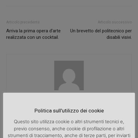
Articolo precedente
Articolo successivo
Arriva la prima opera d’arte
Un brevetto del politecnico per
realizzata con un cocktail.
disabili visivi.
SpazioDonna
Politica sull'utilizzo dei cookie
Questo sito utilizza cookie o altri strumenti tecnici e,
previo consenso, anche cookie di profilazione o altri
ARTICOLI CORRELATI
ALTRO DALL'AUTORE
strumenti di tracciamento, anche di terze parti, per inviarti