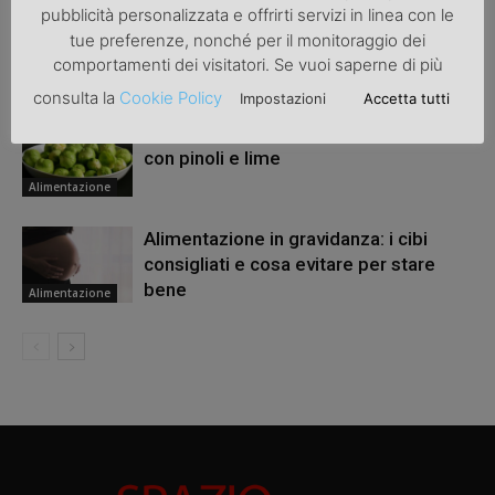
pubblicità personalizzata e offrirti servizi in linea con le
Le proprietà benefiche del CBD
tue preferenze, nonché per il monitoraggio dei
comportamenti dei visitatori. Se vuoi saperne di più
Alimentazione
consulta la
Cookie Policy
Impostazioni
Accetta tutti
Cavolini di Bruxelles in padella light
con pinoli e lime
Alimentazione
Alimentazione in gravidanza: i cibi
consigliati e cosa evitare per stare
bene
Alimentazione