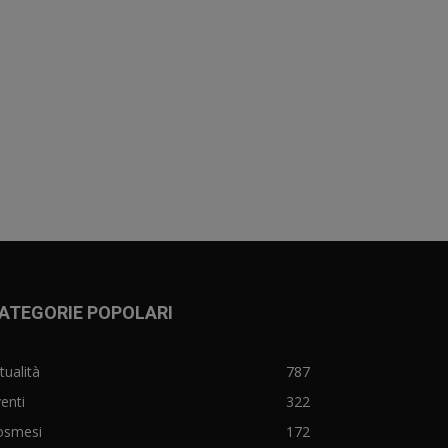
ATEGORIE POPOLARI
tualità
787
enti
322
osmesi
172