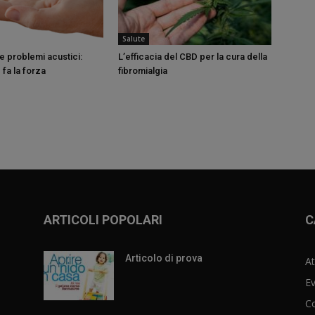
Salute
e problemi acustici:
L’efficacia del CBD per la cura della
 fa la forza
fibromialgia
ARTICOLI POPOLARI
C
Articolo di prova
At
Ev
C