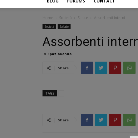
BLOG
FORUMS
CONTACT
Home
Società
Salute
Assorbenti interni
Società
Salute
Assorbenti intern
Di
SpazioDonna
Share
TAGS
Share