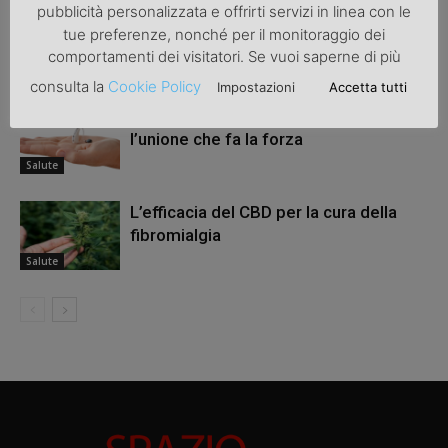
pubblicità personalizzata e offrirti servizi in linea con le
Osteoartrosi nei cani – Sintomi, Rimedi
tue preferenze, nonché per il monitoraggio dei
e Trattamento
comportamenti dei visitatori. Se vuoi saperne di più
Salute
consulta la
Cookie Policy
Impostazioni
Accetta tutti
Tecnologia e problemi acustici:
l’unione che fa la forza
Salute
L’efficacia del CBD per la cura della
fibromialgia
Salute