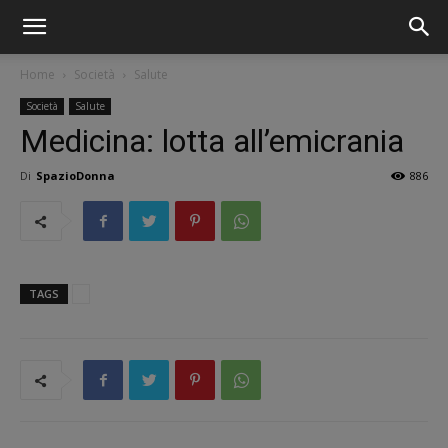
Home
Società
Salute
Società
Salute
Medicina: lotta all’emicrania
Di
SpazioDonna
886
TAGS