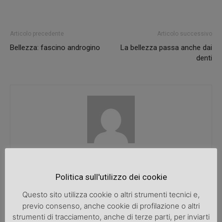
Articolo precedente
Articolo successivo
Bellezza: fascino androgino
La bellezza passa anche dai
denti
SpazioDonna
Politica sull'utilizzo dei cookie
Questo sito utilizza cookie o altri strumenti tecnici e,
previo consenso, anche cookie di profilazione o altri
ARTICOLI CORRELATI
ALTRO DALL'AUTORE
strumenti di tracciamento, anche di terze parti, per inviarti