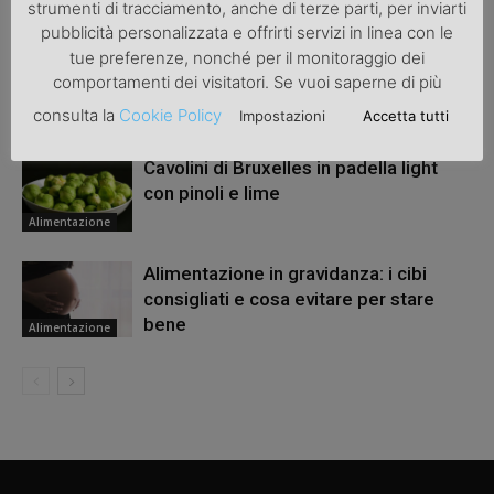
ARTICOLI CORRELATI
ALTRO DALL'AUTORE
strumenti di tracciamento, anche di terze parti, per inviarti
pubblicità personalizzata e offrirti servizi in linea con le
tue preferenze, nonché per il monitoraggio dei
Le proprietà benefiche del CBD
comportamenti dei visitatori. Se vuoi saperne di più
consulta la
Cookie Policy
Impostazioni
Accetta tutti
Alimentazione
Cavolini di Bruxelles in padella light
con pinoli e lime
Alimentazione
Alimentazione in gravidanza: i cibi
consigliati e cosa evitare per stare
bene
Alimentazione