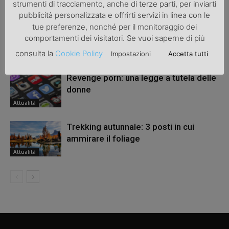
ARTICOLI CORRELATI
ALTRO DALL'AUTORE
strumenti di tracciamento, anche di terze parti, per inviarti
pubblicità personalizzata e offrirti servizi in linea con le
tue preferenze, nonché per il monitoraggio dei
Una bicicletta da donna per migliorare
comportamenti dei visitatori. Se vuoi saperne di più
la salute
consulta la
Cookie Policy
Impostazioni
Accetta tutti
Attualità
Revenge porn: una legge a tutela delle
donne
Attualità
Trekking autunnale: 3 posti in cui
ammirare il foliage
Attualità