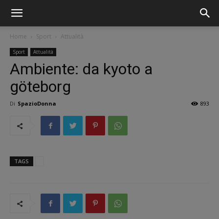
Home
Sport
Attualità
Sport
Attualità
Ambiente: da kyoto a
göteborg
Di
SpazioDonna
893
TAGS