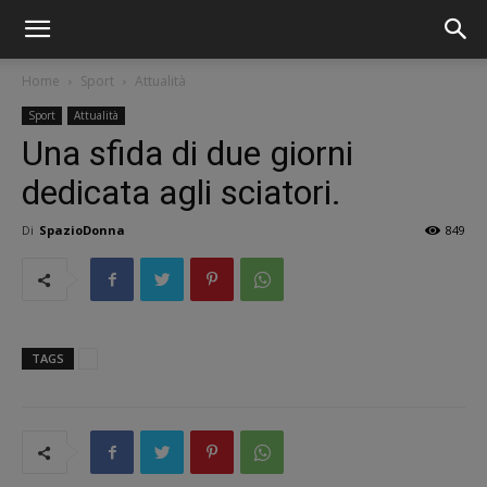
Home
Sport
Attualità
Sport
Attualità
Una sfida di due giorni
dedicata agli sciatori.
Di
SpazioDonna
849
TAGS