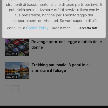
strumenti di tracciamento, anche di terze parti, per inviarti
ARTICOLI CORRELATI
ALTRO DALL'AUTORE
pubblicità personalizzata e offrirti servizi in linea con le
tue preferenze, nonché per il monitoraggio dei
Una bicicletta da donna per migliorare
comportamenti dei visitatori. Se vuoi saperne di più
la salute
consulta la
Cookie Policy
Impostazioni
Accetta tutti
Attualità
Revenge porn: una legge a tutela delle
donne
Attualità
Trekking autunnale: 3 posti in cui
ammirare il foliage
Attualità