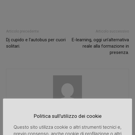
Articolo precedente
Articolo successivo
Dj cupido e l’autobus per cuori
E-learning, oggi un’alternativa
solitari.
reale alla formazione in
presenza.
SpazioDonna
Politica sull'utilizzo dei cookie
Questo sito utilizza cookie o altri strumenti tecnici e,
previo consenso, anche cookie di profilazione o altri