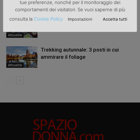
tue preferenze, nonché per il monitoraggio dei
Attualità
comportamenti dei visitatori. Se vuoi saperne di più
consulta la
Cookie Policy
Impostazioni
Accetta tutti
Revenge porn: una legge a tutela delle
donne
Attualità
Trekking autunnale: 3 posti in cui
ammirare il foliage
Attualità