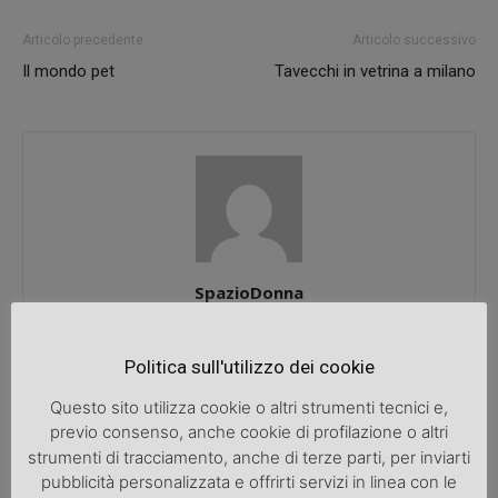
Articolo precedente
Articolo successivo
Il mondo pet
Tavecchi in vetrina a milano
SpazioDonna
Politica sull'utilizzo dei cookie
ARTICOLI CORRELATI
ALTRO DALL'AUTORE
Questo sito utilizza cookie o altri strumenti tecnici e,
previo consenso, anche cookie di profilazione o altri
strumenti di tracciamento, anche di terze parti, per inviarti
Una bicicletta da donna per migliorare
pubblicità personalizzata e offrirti servizi in linea con le
la salute