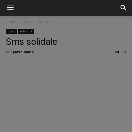
Home
Sport
Attualità
Sport
Attualità
Sms solidale
Di
SpazioDonna
983