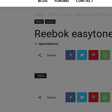
BLOG
FORUMS
CONTACT
Home
Moda
Scarpe
Reebok easytone freestyl
Moda
Scarpe
Reebok easytone
Di
SpazioDonna
Share
TAGS
Share