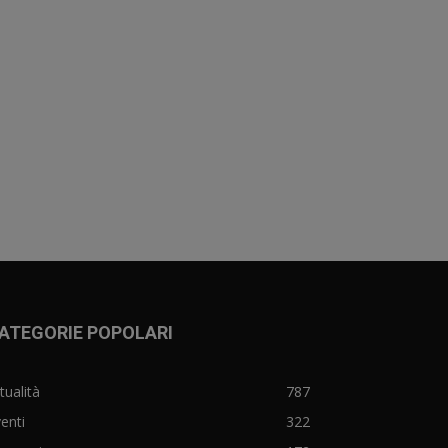
ATEGORIE POPOLARI
tualità
787
enti
322