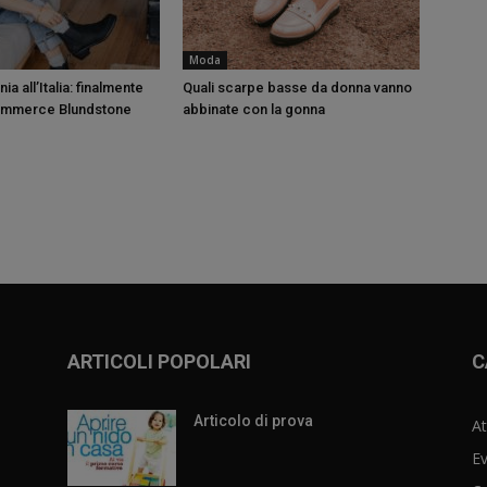
Moda
ia all’Italia: finalmente
Quali scarpe basse da donna vanno
commerce Blundstone
abbinate con la gonna
ARTICOLI POPOLARI
C
Articolo di prova
At
Ev