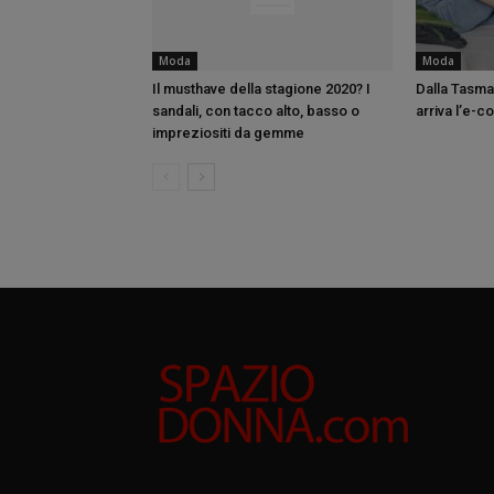
Moda
Moda
Il musthave della stagione 2020? I
Dalla Tasman
sandali, con tacco alto, basso o
arriva l’e-
impreziositi da gemme