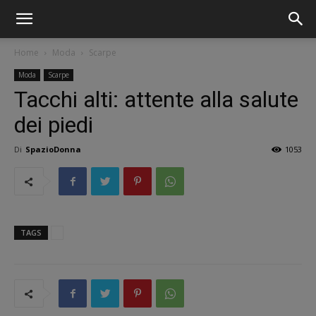
Home
Moda
Scarpe
Moda
Scarpe
Tacchi alti: attente alla salute
dei piedi
Di
SpazioDonna
1053
TAGS