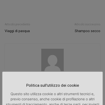
Articolo precedente
Articolo successivo
Viaggi di pasqua
Shampoo secco
SpazioDonna
Politica sull'utilizzo dei cookie
Questo sito utilizza cookie o altri strumenti tecnici e,
previo consenso, anche cookie di profilazione o altri
ARTICOLI CORRELATI
ALTRO DALL'AUTORE
strumenti di tracciamento, anche di terze parti, per inviarti