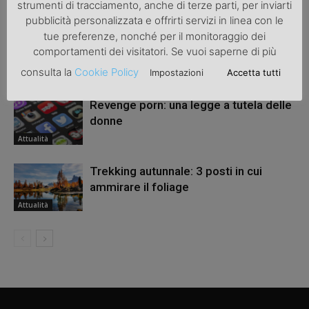
ARTICOLI CORRELATI
ALTRO DALL'AUTORE
strumenti di tracciamento, anche di terze parti, per inviarti
pubblicità personalizzata e offrirti servizi in linea con le
tue preferenze, nonché per il monitoraggio dei
Una bicicletta da donna per migliorare
comportamenti dei visitatori. Se vuoi saperne di più
la salute
consulta la
Cookie Policy
Impostazioni
Accetta tutti
Attualità
Revenge porn: una legge a tutela delle
donne
Attualità
Trekking autunnale: 3 posti in cui
ammirare il foliage
Attualità