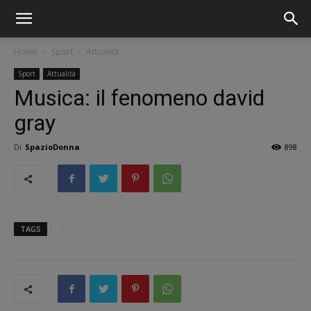
Home
Sport
Attualità
Sport
Attualità
Musica: il fenomeno david
gray
Di
SpazioDonna
898
TAGS