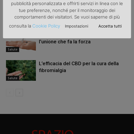
pubblicità personalizzata e offrirti servizi in linea con le
Osteoartrosi nei cani – Sintomi, Rimedi
tue preferenze, nonché per il monitoraggio dei
e Trattamento
comportamenti dei visitatori. Se vuoi saperne di più
Salute
consulta la
Cookie Policy
Impostazioni
Accetta tutti
Tecnologia e problemi acustici:
l’unione che fa la forza
Salute
L’efficacia del CBD per la cura della
fibromialgia
Salute