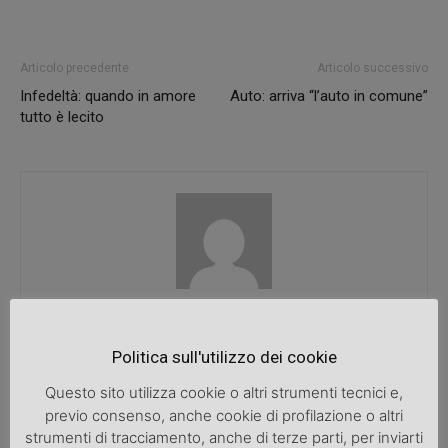
Articolo precedente
Articolo successivo
Infedeltà: quando in amore
Auto: arriva “l’auto in comune”
tutto è lecito
SpazioDonna
Politica sull'utilizzo dei cookie
Questo sito utilizza cookie o altri strumenti tecnici e,
previo consenso, anche cookie di profilazione o altri
ARTICOLI CORRELATI
ALTRO DALL'AUTORE
strumenti di tracciamento, anche di terze parti, per inviarti