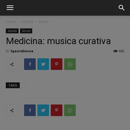
Home
Società
Salute
Società
Salute
Medicina: musica curativa
Di
SpazioDonna
920
TAGS