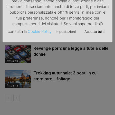
previo consenso, anche cookie di profilazione o altri
strumenti di tracciamento, anche di terze parti, per inviarti
ARTICOLI CORRELATI
ALTRO DALL'AUTORE
pubblicità personalizzata e offrirti servizi in linea con le
tue preferenze, nonché per il monitoraggio dei
Una bicicletta da donna per migliorare
comportamenti dei visitatori. Se vuoi saperne di più
la salute
consulta la
Cookie Policy
Impostazioni
Accetta tutti
Attualità
Revenge porn: una legge a tutela delle
donne
Attualità
Trekking autunnale: 3 posti in cui
ammirare il foliage
Attualità