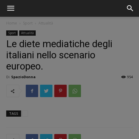
Home
Sport
Attualità
Sport
Attualità
Le diete mediatiche degli
italiani nello scenario
europeo.
Di
SpazioDonna
954
TAGS