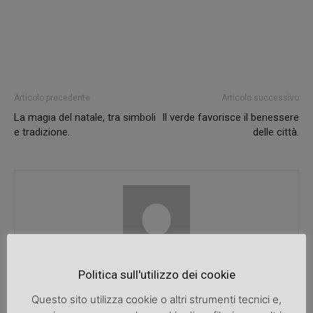
Articolo precedente
Articolo successivo
La magia del natale, tra simboli
Il verde favorisce il benessere
e tradizione.
delle città.
SpazioDonna
Politica sull'utilizzo dei cookie
Questo sito utilizza cookie o altri strumenti tecnici e,