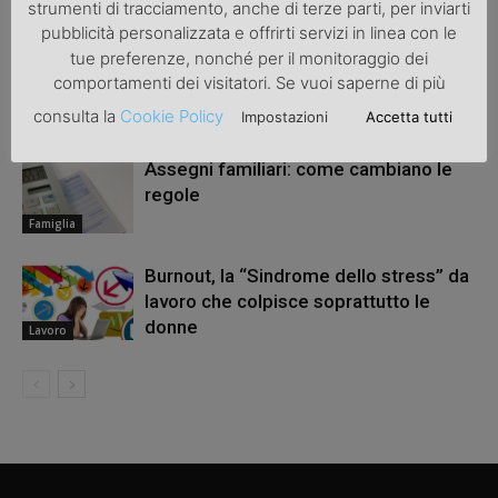
ARTICOLI CORRELATI
ALTRO DALL'AUTORE
strumenti di tracciamento, anche di terze parti, per inviarti
pubblicità personalizzata e offrirti servizi in linea con le
tue preferenze, nonché per il monitoraggio dei
La nota spese in azienda: utilizzare un
comportamenti dei visitatori. Se vuoi saperne di più
software per migliorarne la gestione
consulta la
Cookie Policy
Impostazioni
Accetta tutti
Lavoro
Assegni familiari: come cambiano le
regole
Famiglia
Burnout, la “Sindrome dello stress” da
lavoro che colpisce soprattutto le
donne
Lavoro