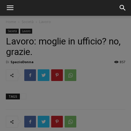
Home
Società
Lavoro
Società
Lavoro
Lavoro: moglie in ufficio? no,
grazie.
Di
SpazioDonna
857
TAGS