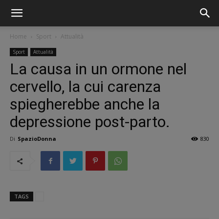
Home
Sport
Attualità
Sport
Attualità
La causa in un ormone nel
cervello, la cui carenza
spiegherebbe anche la
depressione post-parto.
Di
SpazioDonna
830
TAGS