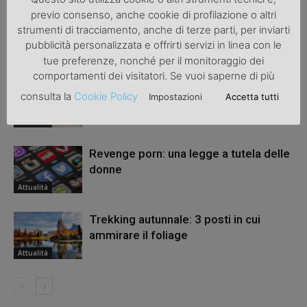
previo consenso, anche cookie di profilazione o altri
strumenti di tracciamento, anche di terze parti, per inviarti
pubblicità personalizzata e offrirti servizi in linea con le
ARTICOLI CORRELATI
ALTRO DALL'AUTORE
tue preferenze, nonché per il monitoraggio dei
comportamenti dei visitatori. Se vuoi saperne di più
Una bicicletta da donna per migliorare
consulta la
Cookie Policy
Impostazioni
Accetta tutti
la salute
Attualità
Revenge porn: una legge a tutela delle
donne
Attualità
Trekking autunnale: 3 posti in cui
ammirare il foliage
Attualità