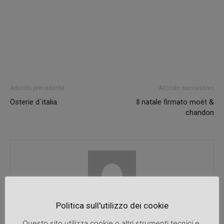
Articolo precedente
Articolo successivo
Osterie d´italia
Il natale firmato moët &
chandon
Politica sull'utilizzo dei cookie
SpazioDonna
Questo sito utilizza cookie o altri strumenti tecnici e,