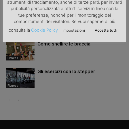
ARTICOLI CORRELATI
ALTRO DALL'AUTORE
strumenti di tracciamento, anche di terze parti, per inviarti
pubblicità personalizzata e offrirti servizi in linea con le
tue preferenze, nonché per il monitoraggio dei
Esercizio Fisico Domestico: la nuova
comportamenti dei visitatori. Se vuoi saperne di più
normalità nel post Covid 19
consulta la
Cookie Policy
Impostazioni
Accetta tutti
Fitness
Come snellire le braccia
Fitness
Gli esercizi con lo stepper
Fitness