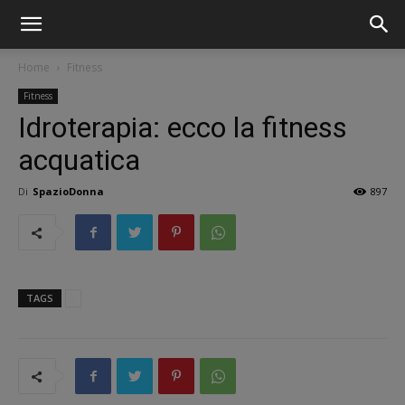
Home
Fitness
Fitness
Idroterapia: ecco la fitness
acquatica
Di
SpazioDonna
897
TAGS