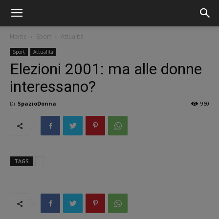
Home
Sport
Attualità
Sport
Attualità
Elezioni 2001: ma alle donne
interessano?
Di
SpazioDonna
960
TAGS