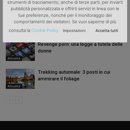
ARTICOLI CORRELATI
ALTRO DALL'AUTORE
strumenti di tracciamento, anche di terze parti, per inviarti
pubblicità personalizzata e offrirti servizi in linea con le
tue preferenze, nonché per il monitoraggio dei
Una bicicletta da donna per migliorare
comportamenti dei visitatori. Se vuoi saperne di più
la salute
consulta la
Cookie Policy
Impostazioni
Accetta tutti
Attualità
Revenge porn: una legge a tutela delle
donne
Attualità
Trekking autunnale: 3 posti in cui
ammirare il foliage
Attualità