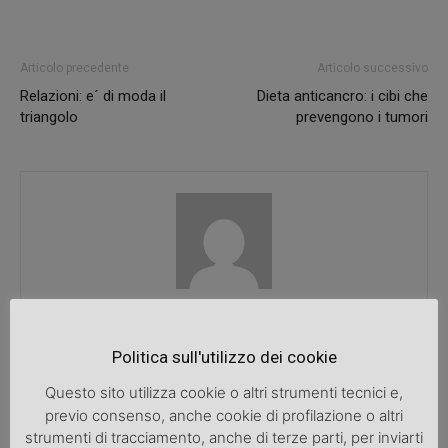
Articolo precedente
Articolo successivo
Relazioni: e´ di moda il
Dieta anticancro: i cibi che
triangolo
prevengono i tumori
SpazioDonna
Politica sull'utilizzo dei cookie
Questo sito utilizza cookie o altri strumenti tecnici e,
previo consenso, anche cookie di profilazione o altri
ARTICOLI CORRELATI
ALTRO DALL'AUTORE
strumenti di tracciamento, anche di terze parti, per inviarti