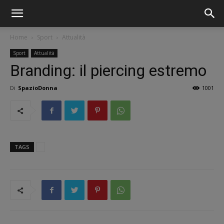
Home
Sport
Attualità
Sport
Attualità
Branding: il piercing estremo
Di
SpazioDonna
1001
TAGS