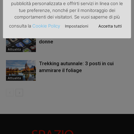
pubblicità personalizzata e offrirti servizi in linea con le
Una bicicletta da donna per migliorare
tue preferenze, nonché per il monitoraggio dei
la salute
comportamenti dei visitatori. Se vuoi saperne di più
Attualità
consulta la
Cookie Policy
Impostazioni
Accetta tutti
Revenge porn: una legge a tutela delle
donne
Attualità
Trekking autunnale: 3 posti in cui
ammirare il foliage
Attualità