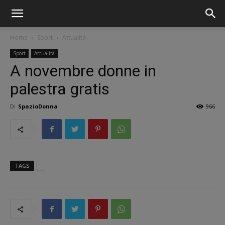
Home
Sport
Attualità
Sport
Attualità
A novembre donne in
palestra gratis
Di
SpazioDonna
966
TAGS