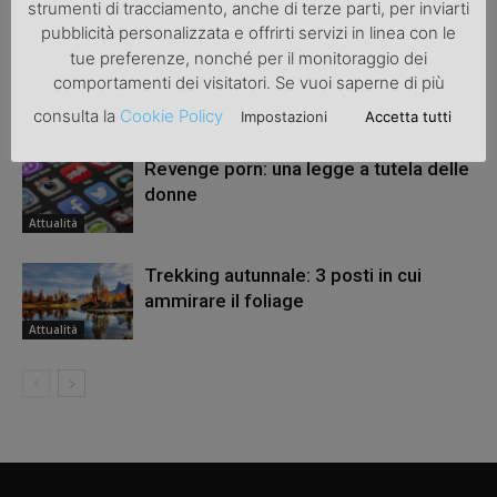
ARTICOLI CORRELATI
ALTRO DALL'AUTORE
strumenti di tracciamento, anche di terze parti, per inviarti
pubblicità personalizzata e offrirti servizi in linea con le
tue preferenze, nonché per il monitoraggio dei
Una bicicletta da donna per migliorare
comportamenti dei visitatori. Se vuoi saperne di più
la salute
consulta la
Cookie Policy
Impostazioni
Accetta tutti
Attualità
Revenge porn: una legge a tutela delle
donne
Attualità
Trekking autunnale: 3 posti in cui
ammirare il foliage
Attualità