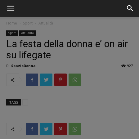
Home
Sport
Attualità
Sport
Attualità
La festa della donna e’ on air
su lifegate
Di
SpazioDonna
927
TAGS