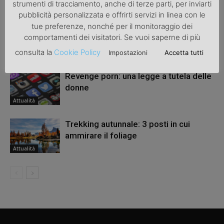
ARTICOLI CORRELATI
ALTRO DALL'AUTORE
strumenti di tracciamento, anche di terze parti, per inviarti
pubblicità personalizzata e offrirti servizi in linea con le
tue preferenze, nonché per il monitoraggio dei
Una bicicletta da donna per migliorare
comportamenti dei visitatori. Se vuoi saperne di più
la salute
consulta la
Cookie Policy
Impostazioni
Accetta tutti
Attualità
Revenge porn: una legge a tutela delle
donne
Attualità
Trekking autunnale: 3 posti in cui
ammirare il foliage
Attualità