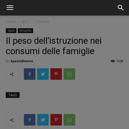
Home
Sport
Attualità
Sport
Attualità
Il peso dell’istruzione nei
consumi delle famiglie
Di
SpazioDonna
1268
TAGS