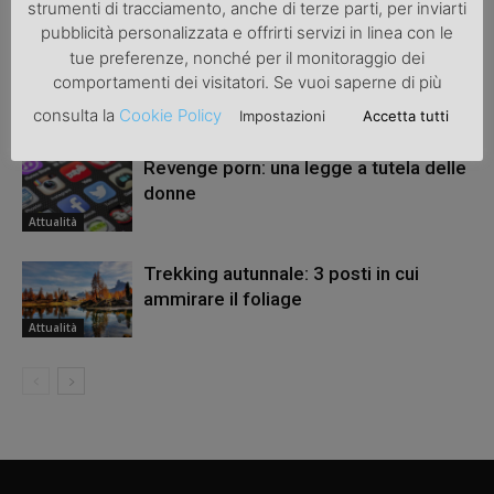
ARTICOLI CORRELATI
ALTRO DALL'AUTORE
strumenti di tracciamento, anche di terze parti, per inviarti
pubblicità personalizzata e offrirti servizi in linea con le
tue preferenze, nonché per il monitoraggio dei
Una bicicletta da donna per migliorare
comportamenti dei visitatori. Se vuoi saperne di più
la salute
consulta la
Cookie Policy
Impostazioni
Accetta tutti
Attualità
Revenge porn: una legge a tutela delle
donne
Attualità
Trekking autunnale: 3 posti in cui
ammirare il foliage
Attualità