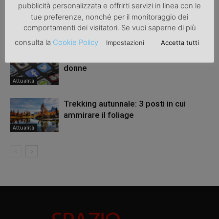
pubblicità personalizzata e offrirti servizi in linea con le
Una bicicletta da donna per migliorare
tue preferenze, nonché per il monitoraggio dei
la salute
comportamenti dei visitatori. Se vuoi saperne di più
Attualità
consulta la
Cookie Policy
Impostazioni
Accetta tutti
Revenge porn: una legge a tutela delle
donne
Attualità
Trekking autunnale: 3 posti in cui
ammirare il foliage
Attualità