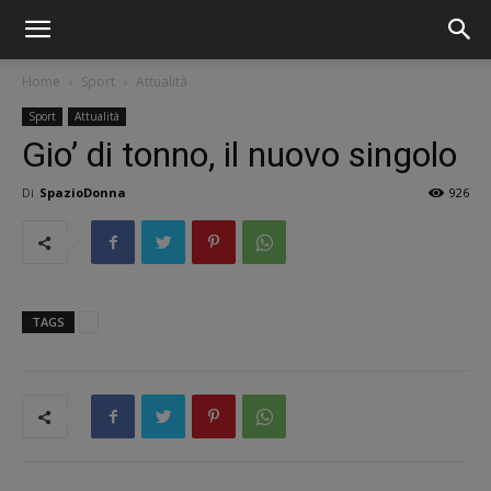
Home
Sport
Attualità
Sport
Attualità
Gio’ di tonno, il nuovo singolo
Di
SpazioDonna
926
TAGS