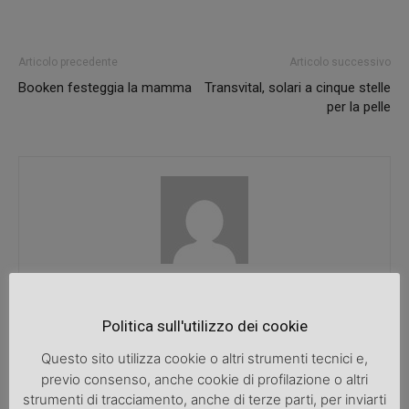
Articolo precedente
Articolo successivo
Booken festeggia la mamma
Transvital, solari a cinque stelle
per la pelle
SpazioDonna
Politica sull'utilizzo dei cookie
Questo sito utilizza cookie o altri strumenti tecnici e,
previo consenso, anche cookie di profilazione o altri
ARTICOLI CORRELATI
ALTRO DALL'AUTORE
strumenti di tracciamento, anche di terze parti, per inviarti