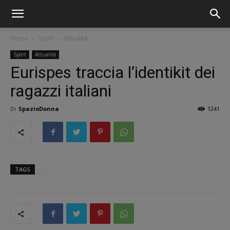
Home
Sport
Attualità
Sport
Attualità
Eurispes traccia l’identikit dei
ragazzi italiani
Di
SpazioDonna
1241
TAGS