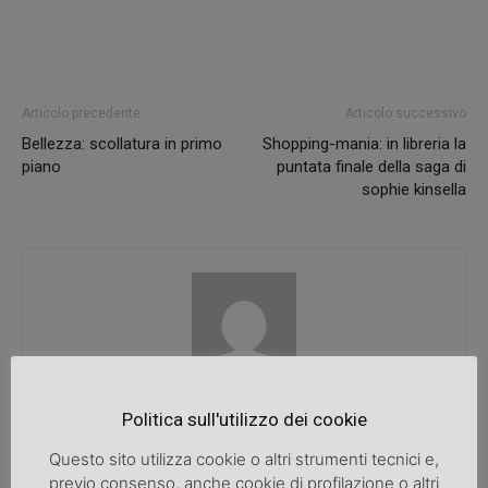
Articolo precedente
Articolo successivo
Bellezza: scollatura in primo
Shopping-mania: in libreria la
piano
puntata finale della saga di
sophie kinsella
SpazioDonna
Politica sull'utilizzo dei cookie
Questo sito utilizza cookie o altri strumenti tecnici e,
previo consenso, anche cookie di profilazione o altri