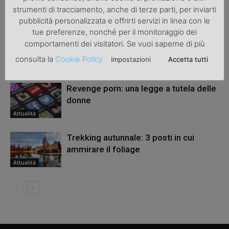
strumenti di tracciamento, anche di terze parti, per inviarti
ARTICOLI CORRELATI
ALTRO DALL'AUTORE
pubblicità personalizzata e offrirti servizi in linea con le
tue preferenze, nonché per il monitoraggio dei
Una bicicletta da donna per migliorare
comportamenti dei visitatori. Se vuoi saperne di più
la salute
consulta la
Cookie Policy
Impostazioni
Accetta tutti
Attualità
Revenge porn: una legge a tutela delle
donne
Attualità
Trekking autunnale: 3 posti in cui
ammirare il foliage
Attualità