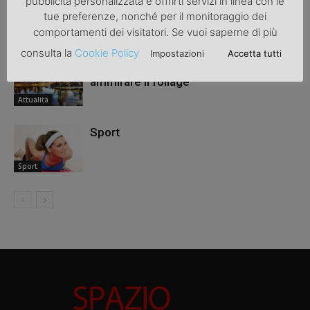
pubblicità personalizzata e offrirti servizi in linea con le
la salute
tue preferenze, nonché per il monitoraggio dei
comportamenti dei visitatori. Se vuoi saperne di più
Attualità
consulta la
Cookie Policy
Impostazioni
Accetta tutti
Trekking autunnale: 3 posti in cui
ammirare il foliage
Attualità
Sport
Sport