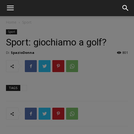
Home
Sport
Sport
Sport: giochiamo a golf?
Di
SpazioDonna
801
TAGS