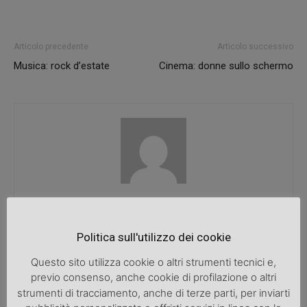
Articolo precedente
Articolo successivo
Musica: rock d’estate
Cinema: donne sullo schermo
SpazioDonna
Politica sull'utilizzo dei cookie
Questo sito utilizza cookie o altri strumenti tecnici e,
ARTICOLI CORRELATI
ALTRO DALL'AUTORE
previo consenso, anche cookie di profilazione o altri
strumenti di tracciamento, anche di terze parti, per inviarti
Una bicicletta da donna per migliorare