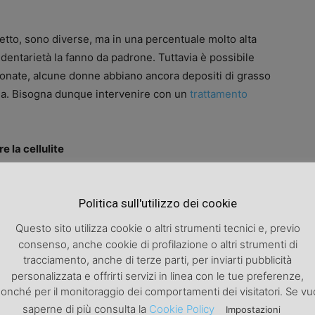
detto, sono diverse, ma in una percentuale molto alta
sedentarietà la fanno da padrone. Tuttavia è possibile
onate, alcune donne abbiano ancora depositi di grasso
cia. Bisogna dunque intervenire con un
trattamento
 la cellulite
rano di grande aiuto di fronte al problema della
Politica sull'utilizzo dei cookie
ra le più tecnicamente innovative in questo settore.
Sono stati impiegate per diversi decenni già in vari
Questo sito utilizza cookie o altri strumenti tecnici e, previo
ogia, ma il loro uso a fini dermatologici è più recente,
consenso, anche cookie di profilazione o altri strumenti di
lite. Ma di certo non meno efficace.
tracciamento, anche di terze parti, per inviarti pubblicità
personalizzata e offrirti servizi in linea con le tue preferenze,
onché per il monitoraggio dei comportamenti dei visitatori. Se vu
trasporto di energia nei punti più fragili del corpo
saperne di più consulta la
Cookie Policy
Impostazioni
iparazione tissutale.