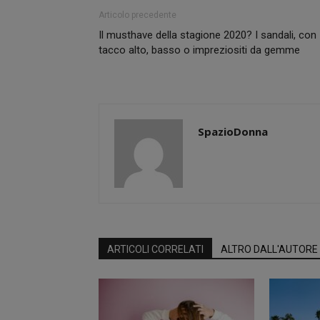
Articolo precedente
Il musthave della stagione 2020? I sandali, con
tacco alto, basso o impreziositi da gemme
SpazioDonna
ARTICOLI CORRELATI
ALTRO DALL'AUTORE