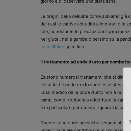
giorno e di osservare una dieta sana.
Le origini della cellulite come abbiamo già 
dei casi le cattive abitudini alimentari o la 
che, nonostante le precauzioni sopra menzi
nei glutei, nelle gambe o persino sulla pan
anticellulite
specifico.
Il trattamento ad onde d’urto per combattere
Esistono numerosi trattamenti che si dimost
cellulite. Le onde d’urto sono esse stesse t
L’uso medico delle onde d’urto non è nuovo. 
campi come l’urologia o addirittura la cardiol
e in particolare per quanto riguarda la cellu
n
Queste sono onde acustiche responsabili del 
umano, la quale contribuisce ai processi di r