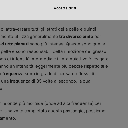
Accetta tutti
er rimuovere la cellulite
 attraversare tutti gli strati della pelle e quindi
ttamento utilizza generalmente
tre diverse onde
per
 d’urto planari
sono più intense. Queste sono quelle
a pelle e sono responsabili della rimozione del grasso
no di intensità intermedia e il loro obiettivo è levigare
anno un’intensità leggermente più debole rispetto alle
ta frequenza
sono in grado di causare riflessi di
una frequenza di 35 volte al secondo, la qual
e.
con le onde più morbide (onde ad alta frequenza) per
nte. Una volta completato questo passaggio, possiamo
tamento.