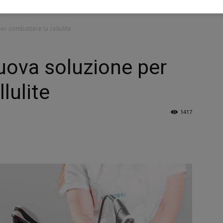
er combattere la cellulite
nuova soluzione per
lulite
1417