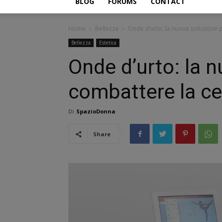
BLOG
FORUMS
CONTACT
Home
Bellezza
Onde d’urto: la nuova soluzione p
Bellezza
Estetica
Onde d’urto: la 
combattere la cel
Di
SpazioDonna
Share