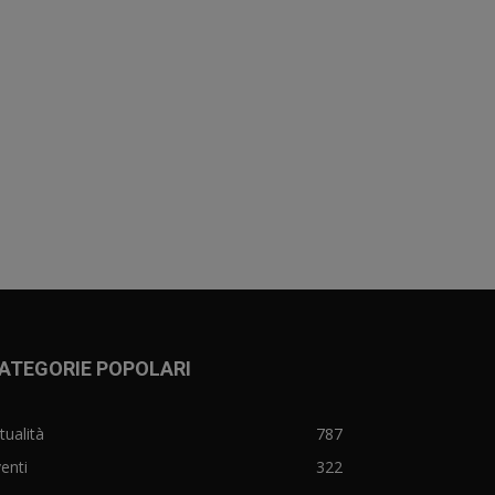
ATEGORIE POPOLARI
tualità
787
enti
322