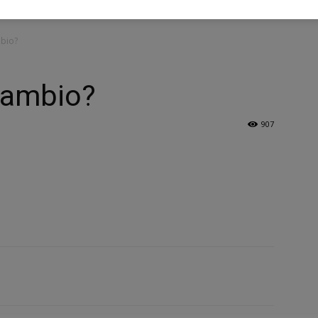
bio?
cambio?
907