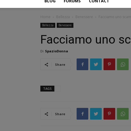
BLOG
FORUMS
CONTACT
Home
Bellezza
Benessere
Facciamo uno scam
Bellezza
Benessere
Facciamo uno s
Di
SpazioDonna
Share
TAGS
Share