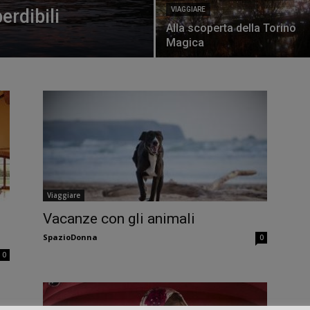
erdibili
VIAGGIARE
Alla scoperta della Torino
Magica
Viaggiare
Vacanze con gli animali
SpazioDonna
0
0