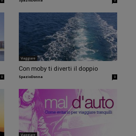
SpazioDonna
0
0
Viaggiare
Con moby ti diverti il doppio
SpazioDonna
0
0
Viaggiare