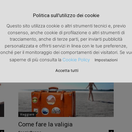
Politica sull'utilizzo dei cookie
Questo sito utilizza cookie o altri strumenti tecnici e, previo
consenso, anche cookie di profilazione o altri strumenti di
Viaggiare
tracciamento, anche di terze parti, per inviarti pubblicità
Beauty da viaggio
personalizzata e offrirti servizi in linea con le tue preferenze,
SpazioDonna
0
onché per il monitoraggio dei comportamenti dei visitatori. Se vu
0
saperne di più consulta la
Cookie Policy
Impostazioni
Accetta tutti
Viaggiare
Come fare la valigia