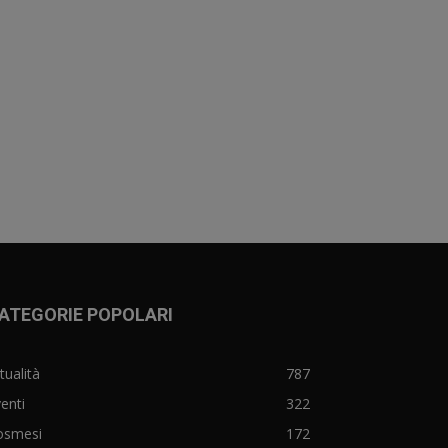
ATEGORIE POPOLARI
tualità
787
enti
322
osmesi
172