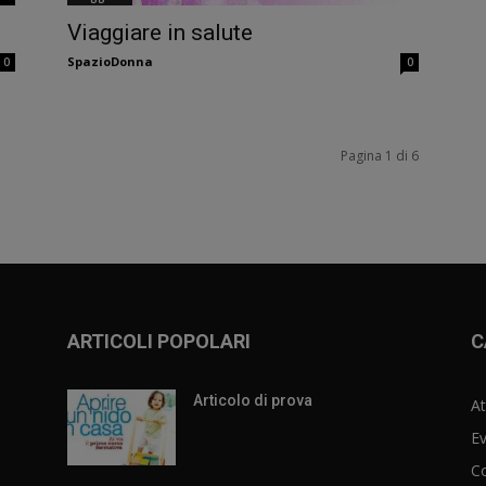
Viaggiare in salute
SpazioDonna
0
0
Pagina 1 di 6
ARTICOLI POPOLARI
C
Articolo di prova
At
Ev
C