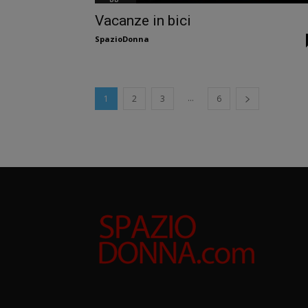
Vacanze in bici
SpazioDonna
...
1
2
3
6