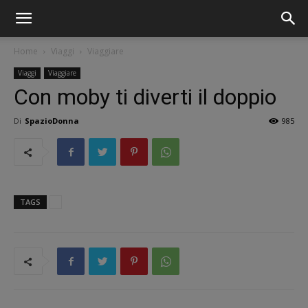
Home
Viaggi
Viaggiare
Viaggi
Viaggiare
Con moby ti diverti il doppio
Di
SpazioDonna
985
TAGS