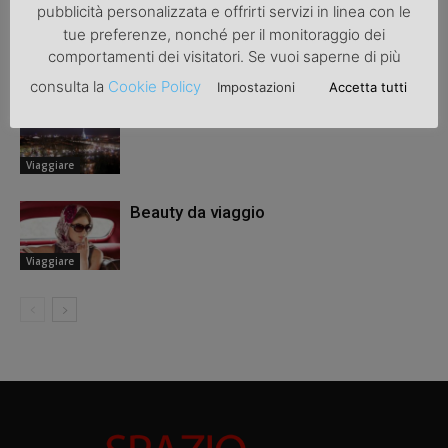
pubblicità personalizzata e offrirti servizi in linea con le
Isola d’Elba, le mete imperdibili
tue preferenze, nonché per il monitoraggio dei
comportamenti dei visitatori. Se vuoi saperne di più
Viaggi
consulta la
Cookie Policy
Impostazioni
Accetta tutti
Alla scoperta della Torino Magica
Viaggiare
Beauty da viaggio
Viaggiare