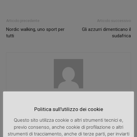
Articolo precedente
Articolo successivo
Nordic walking, uno sport per
Gli azzurri dimenticano il
tutti
sudafrica
SpazioDonna
Politica sull'utilizzo dei cookie
Questo sito utilizza cookie o altri strumenti tecnici e,
previo consenso, anche cookie di profilazione o altri
ARTICOLI CORRELATI
ALTRO DALL'AUTORE
strumenti di tracciamento, anche di terze parti, per inviarti