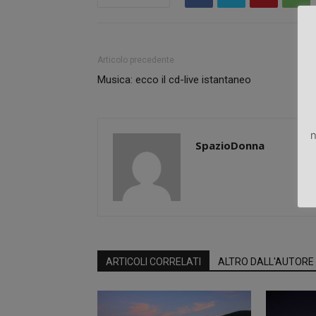
Articolo precedente
Musica: ecco il cd-live istantaneo
n
SpazioDonna
ARTICOLI CORRELATI
ALTRO DALL'AUTORE