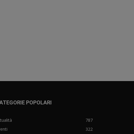
ATEGORIE POPOLARI
tualità
787
enti
322