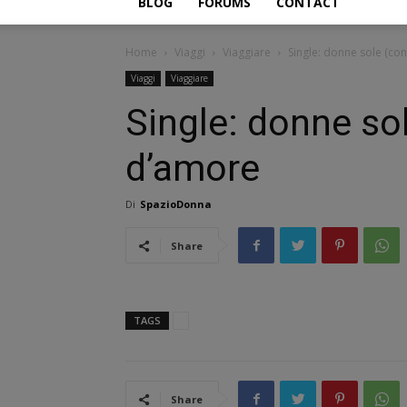
BLOG
FORUMS
CONTACT
Home
Viaggi
Viaggiare
Single: donne sole (con 
Viaggi
Viaggiare
Single: donne sol
d’amore
Di
SpazioDonna
Share
TAGS
Share