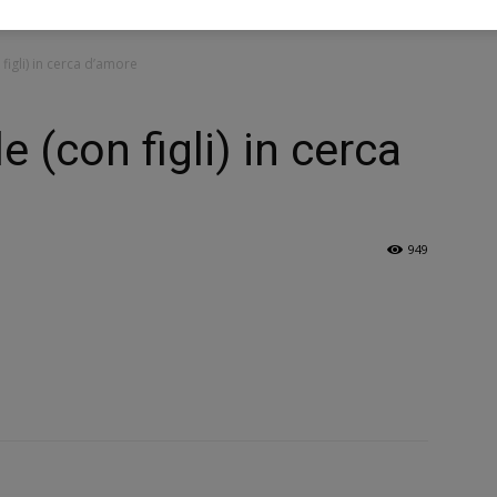
figli) in cerca d’amore
e (con figli) in cerca
949