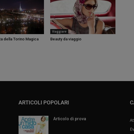
Viaggiare
ta della Torino Magica
Beauty da viaggio
ARTICOLI POPOLARI
C
Articolo di prova
At
Ev