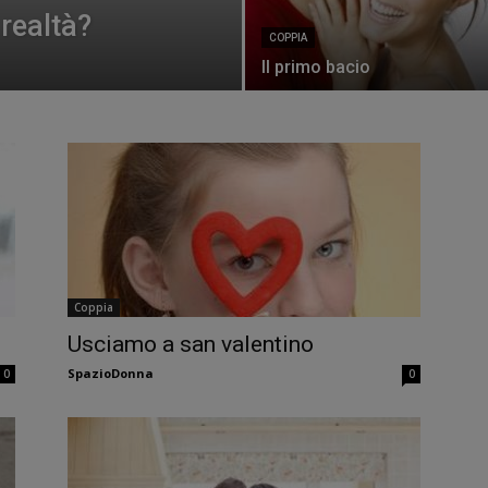
realtà?
COPPIA
Il primo bacio
Coppia
Usciamo a san valentino
SpazioDonna
0
0