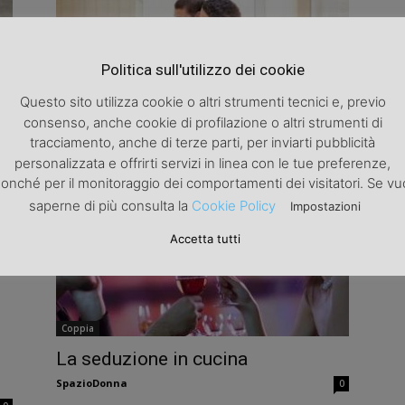
Politica sull'utilizzo dei cookie
Coppia
Questo sito utilizza cookie o altri strumenti tecnici e, previo
Come coltivare un rapporto di
consenso, anche cookie di profilazione o altri strumenti di
coppia
0
tracciamento, anche di terze parti, per inviarti pubblicità
SpazioDonna
0
personalizzata e offrirti servizi in linea con le tue preferenze,
onché per il monitoraggio dei comportamenti dei visitatori. Se vu
saperne di più consulta la
Cookie Policy
Impostazioni
Accetta tutti
Coppia
La seduzione in cucina
SpazioDonna
0