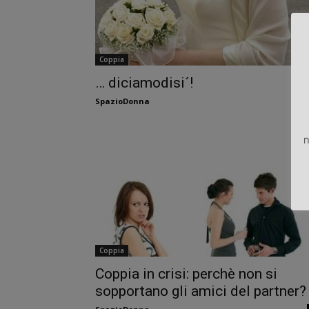
Coppia
… diciamodisi´!
SpazioDonna
n
Coppia
Coppia in crisi: perchè non si
sopportano gli amici del partner?