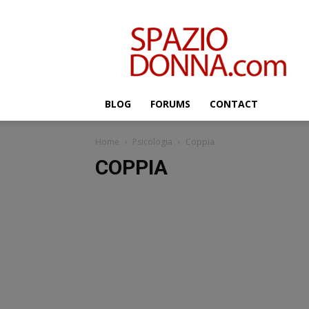
Salute,
benessere
e
bellezza
–
SpazioDonna.com
BLOG
FORUMS
CONTACT
Home
Psicologia
Coppia
COPPIA