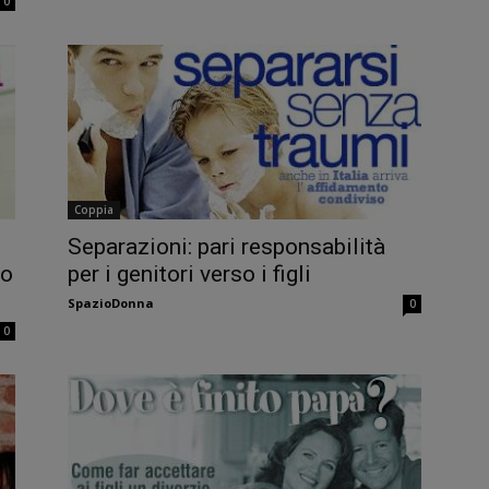
0
Coppia
Separazioni: pari responsabilità
lo
per i genitori verso i figli
SpazioDonna
0
0