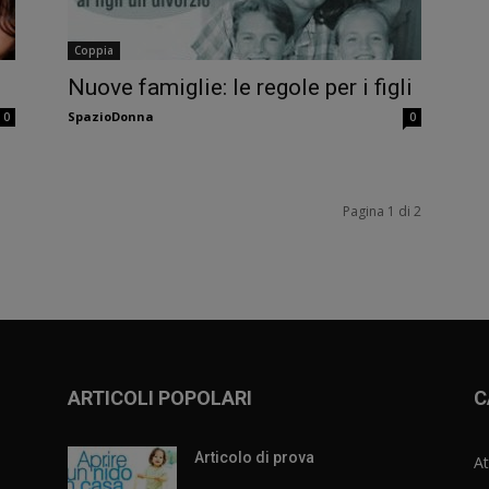
Coppia
Nuove famiglie: le regole per i figli
SpazioDonna
0
0
Pagina 1 di 2
ARTICOLI POPOLARI
C
Articolo di prova
At