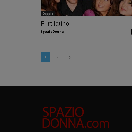
Coppia
Flirt latino
SpazioDonna
1
2