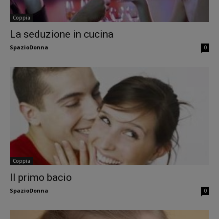
Coppia
La seduzione in cucina
SpazioDonna
0
Coppia
Il primo bacio
SpazioDonna
0