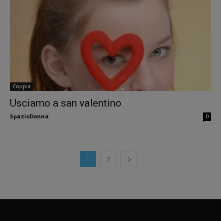
Coppia
Usciamo a san valentino
SpazioDonna
0
1
2