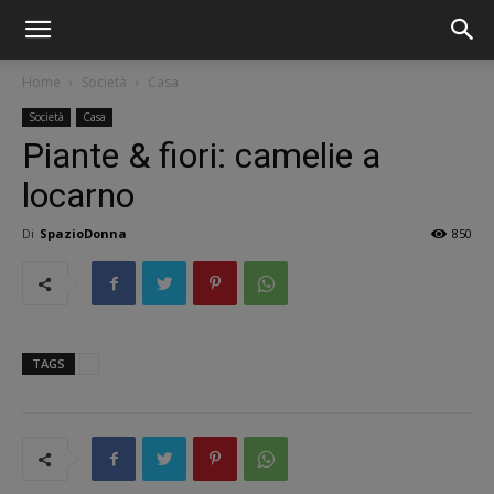
Home
Società
Casa
Società
Casa
Piante & fiori: camelie a
locarno
Di
SpazioDonna
850
TAGS