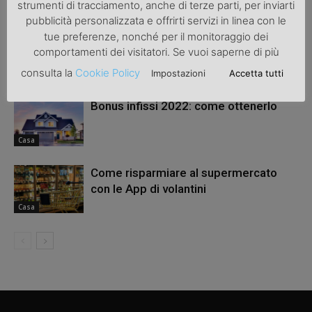
ARTICOLI CORRELATI
ALTRO DALL'AUTORE
strumenti di tracciamento, anche di terze parti, per inviarti
pubblicità personalizzata e offrirti servizi in linea con le
tue preferenze, nonché per il monitoraggio dei
Come effettuare una valutazione
comportamenti dei visitatori. Se vuoi saperne di più
dell’immobile gratuita
consulta la
Cookie Policy
Impostazioni
Accetta tutti
Casa
Bonus infissi 2022: come ottenerlo
Casa
Come risparmiare al supermercato
con le App di volantini
Casa