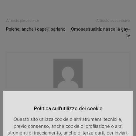
Articolo precedente
Articolo successivo
Psiche: anche i capelli parlano
Omosessualità: nasce la gay-
tv
SpazioDonna
Politica sull'utilizzo dei cookie
Questo sito utilizza cookie o altri strumenti tecnici e,
previo consenso, anche cookie di profilazione o altri
ARTICOLI CORRELATI
ALTRO DALL'AUTORE
strumenti di tracciamento, anche di terze parti, per inviarti