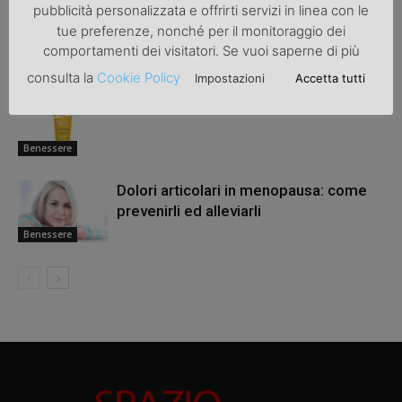
pubblicità personalizzata e offrirti servizi in linea con le
I segreti per un sorriso splendente:
tue preferenze, nonché per il monitoraggio dei
l’ortodonzia invisibile
comportamenti dei visitatori. Se vuoi saperne di più
Benessere
consulta la
Cookie Policy
Impostazioni
Accetta tutti
Gli effetti benefici del sole
Benessere
Dolori articolari in menopausa: come
prevenirli ed alleviarli
Benessere