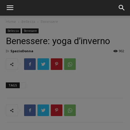
Home
Bellezza
Benessere
Bellezza
Benessere
Benessere: yoga d’inverno
Di
SpazioDonna
902
TAGS