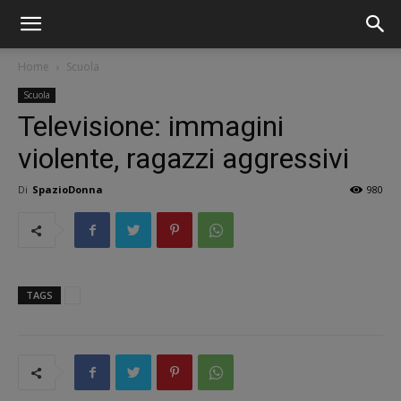
Home
Scuola
Scuola
Televisione: immagini
violente, ragazzi aggressivi
Di
SpazioDonna
980
TAGS