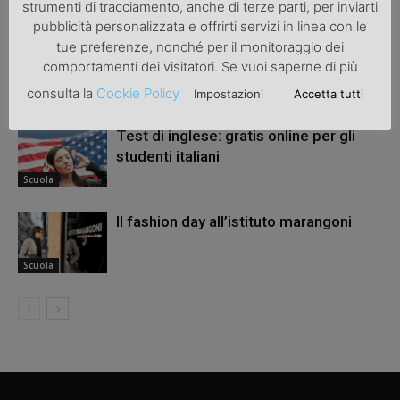
ARTICOLI CORRELATI
ALTRO DALL'AUTORE
strumenti di tracciamento, anche di terze parti, per inviarti
pubblicità personalizzata e offrirti servizi in linea con le
tue preferenze, nonché per il monitoraggio dei
Asili e case per anziani: le telecamere
comportamenti dei visitatori. Se vuoi saperne di più
diventano obbligatorie
consulta la
Cookie Policy
Impostazioni
Accetta tutti
Infanzia
Test di inglese: gratis online per gli
studenti italiani
Scuola
Il fashion day all’istituto marangoni
Scuola