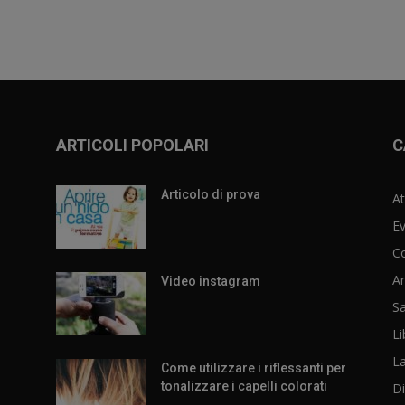
ARTICOLI POPOLARI
C
Articolo di prova
At
Ev
C
Ar
Video instagram
Sa
Li
L
Come utilizzare i riflessanti per
tonalizzare i capelli colorati
Di