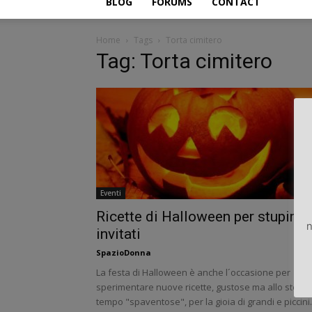
BLOG
FORUMS
CONTACT
Home
Tags
Torta cimitero
Tag: Torta cimitero
Eventi
Ricette di Halloween per stupire g
n
invitati
SpazioDonna
La festa di Halloween è anche l´occasione per
sperimentare nuove ricette, gustose ma allo stess
tempo "spaventose", per la gioia di grandi e piccini.