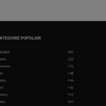
ATEGORIE POPOLARI
tualità
787
enti
322
osmesi
172
te
148
lute
144
bri
142
avoro
115
eta
101