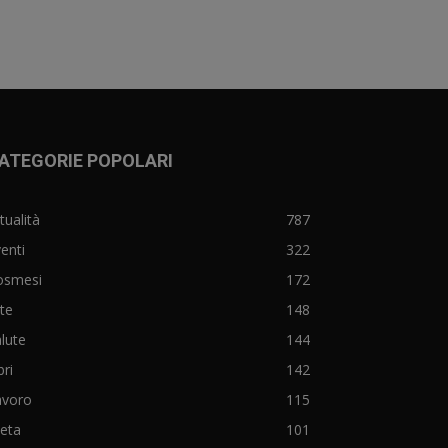
ATEGORIE POPOLARI
tualità
787
enti
322
osmesi
172
te
148
lute
144
bri
142
avoro
115
eta
101