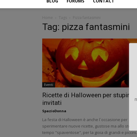
BLOG
FORUMS
CONTACT
Home
Tags
Pizza fantasmini
Tag: pizza fantasmini
Eventi
Ricette di Halloween per stupire g
n
invitati
SpazioDonna
La festa di Halloween è anche l´occasione per
sperimentare nuove ricette, gustose ma allo stess
tempo "spaventose", per la gioia di grandi e piccini.