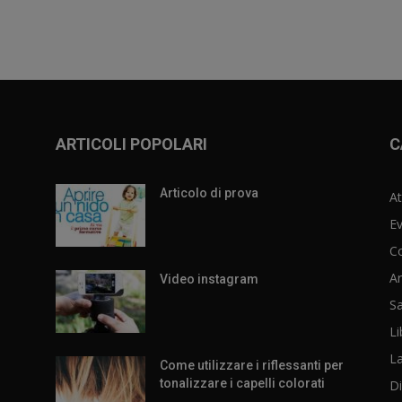
ARTICOLI POPOLARI
C
Articolo di prova
At
Ev
C
Ar
Video instagram
Sa
Li
L
Come utilizzare i riflessanti per
tonalizzare i capelli colorati
Di