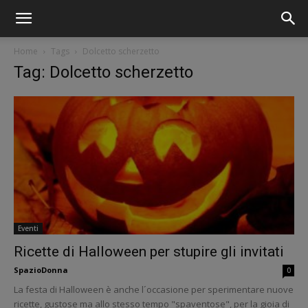
Home
Tags
Dolcetto scherzetto
Tag: Dolcetto scherzetto
Eventi
Ricette di Halloween per stupire gli invitati
SpazioDonna
0
La festa di Halloween è anche l´occasione per sperimentare nuove
ricette, gustose ma allo stesso tempo "spaventose", per la gioia di